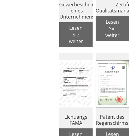
Gewerbeschein
Zertifika
eines
Qualitätsmanage
Unternehmens
Lesen
Lesen
Sie
Sie
weiter
weiter
Lichuangs
Patent des
FAMA
Regenschirms
Lesen
Lesen