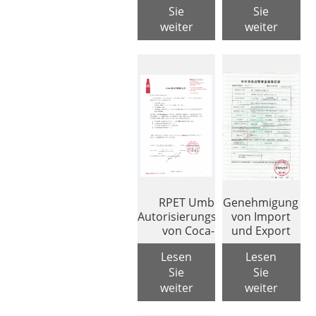
Sie
Sie
weiter
weiter
RPET Umbrella-
Genehmigung
Autorisierungszertifikat
von Import
von Coca-Cola
und Export
Lesen
Lesen
Sie
Sie
weiter
weiter