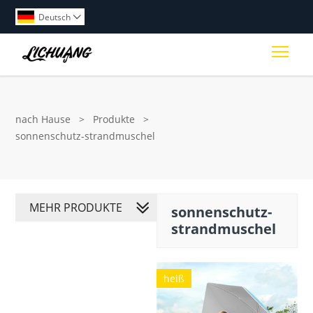
Deutsch

Togg
nach Hause
>
Produkte
>
sonnenschutz-strandmuschel
MEHR PRODUKTE
sonnenschutz-
strandmuschel
heiß