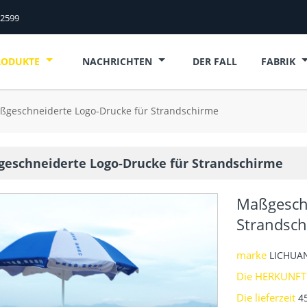
52599
RODUKTE
NACHRICHTEN
DER FALL
FABRIK
ßgeschneiderte Logo-Drucke für Strandschirme
eschneiderte Logo-Drucke für Strandschirme
Maßgeschn
Strandsc
marke
LICHUA
Die HERKUNFT
Die lieferzeit
4