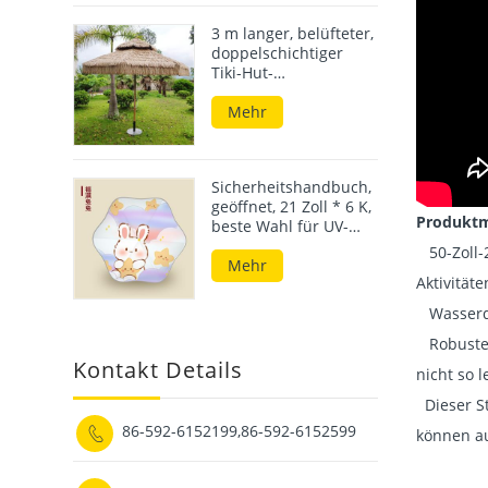
3 m langer, belüfteter,
doppelschichtiger
Tiki-Hut-
Terrassenschirm aus
Stroh
Mehr
Sicherheitshandbuch,
geöffnet, 21 Zoll * 6 K,
Produktm
beste Wahl für UV-
beständige
50-Zoll-2
Sonnenschirme und
Mehr
Aktivität
Regenschirme für
Kinder
Wasserdic
Robuste D
Kontakt Details
nicht so 
Dieser St
86-592-6152199,86-592-6152599

können au