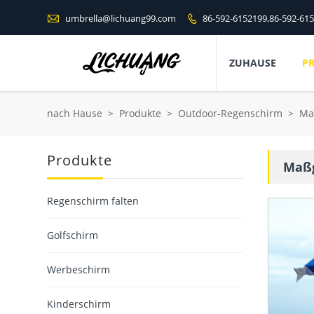

umbrella@lichuang99.com
86-592-6152199,86-592-61

ZUHAUSE
P
nach Hause
>
Produkte
>
Outdoor-Regenschirm
>
Ma
Produkte
Maßg
Regenschirm falten
Golfschirm
Werbeschirm
Kinderschirm