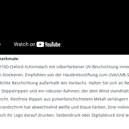
erkmale:
10D-Oxford-Schirmdach mit silberfarbener UV-Beschichtung innen.
en blockieren. Empfohlen von der Hautkrebsstiftung zum UVA/UVB-
hte Beschichtung außerhalb des Vordachs. Halten Sie sich an R
oppelrippen und ein robuster Rahmen, der dem Wind standhält. 
leicht. Rostfreie Rippen aus pulverbeschichtetem Metall verlänger
randschirm hat abwechselnd weiße und blaue Farben. Eine individ
ch Ihr Logo darauf drucken. Seidendruck oder Digitaldruck sind 