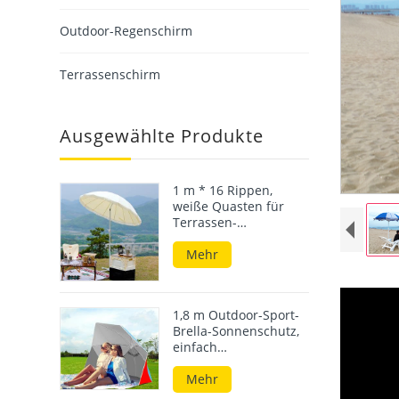
Outdoor-Regenschirm
Terrassenschirm
Ausgewählte Produkte
1 m * 16 Rippen,
weiße Quasten für
Terrassen-
Gartenschirme mit
Sockel, heiße Verkäufe
Mehr
auf dem koreanischen
Markt
1,8 m Outdoor-Sport-
Brella-Sonnenschutz,
einfach
aufzubauender
Strandmuschelschirm
Mehr
für den Strand