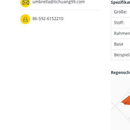

umbrella@lichuang99.com
Spezifika
Größe:
86-592-6152210

Stoff:
Rahmen
Base
Beispiel
Regensch