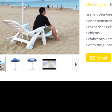
Die fähigkeit,
8
100 % Polyeste
Sonneneinstrah
Praktischer Bo
Schirms.
Erfahrenes For
Gestaltung Ihr

Email