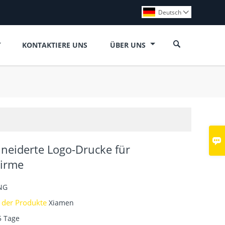
Deutsch


KONTAKTIERE UNS
ÜBER UNS

eiderte Logo-Drucke für
hirme
NG
 der Produkte
Xiamen
5 Tage