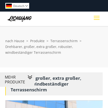
Deutsch

Togg
nach Hause
>
Produkte
>
Terrassenschirm
>
Drehbarer, großer, extra großer, robuster,
windbeständiger Terrassenschirm
MEHR
Drehbarer, großer, extra großer,
PRODUKTE
robuster, windbeständiger
Terrassenschirm